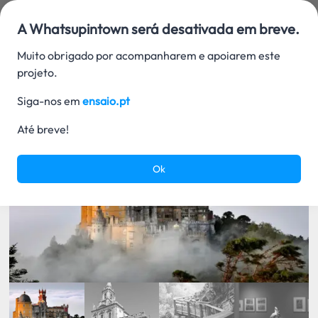
Procuro
A Whatsupintown será desativada em breve.
Muito obrigado por acompanharem e apoiarem este
projeto.
Siga-nos em
ensaio.pt
What's next
Até breve!
Ok